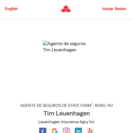
Pasar
al
English
Iniciar Sesión
contenido
principal
Comienzo
del
contenido
principal
®
AGENTE DE SEGUROS DE STATE FARM
,
RENO
, NV
Tim Leuenhagen
Leuenhagen Insurance Agcy Inc