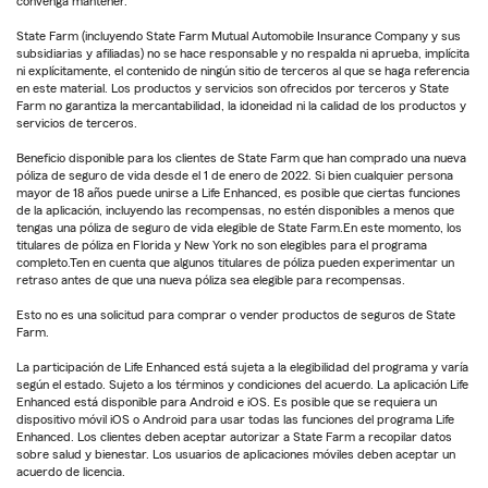
convenga mantener.
State Farm (incluyendo State Farm Mutual Automobile Insurance Company y sus
subsidiarias y afiliadas) no se hace responsable y no respalda ni aprueba, implícita
ni explícitamente, el contenido de ningún sitio de terceros al que se haga referencia
en este material. Los productos y servicios son ofrecidos por terceros y State
Farm no garantiza la mercantabilidad, la idoneidad ni la calidad de los productos y
servicios de terceros.
Beneficio disponible para los clientes de State Farm que han comprado una nueva
póliza de seguro de vida desde el 1 de enero de 2022. Si bien cualquier persona
mayor de 18 años puede unirse a Life Enhanced, es posible que ciertas funciones
de la aplicación, incluyendo las recompensas, no estén disponibles a menos que
tengas una póliza de seguro de vida elegible de State Farm.En este momento, los
titulares de póliza en Florida y New York no son elegibles para el programa
completo.Ten en cuenta que algunos titulares de póliza pueden experimentar un
retraso antes de que una nueva póliza sea elegible para recompensas.
Esto no es una solicitud para comprar o vender productos de seguros de State
Farm.
La participación de Life Enhanced está sujeta a la elegibilidad del programa y varía
según el estado. Sujeto a los términos y condiciones del acuerdo. La aplicación Life
Enhanced está disponible para Android e iOS. Es posible que se requiera un
dispositivo móvil iOS o Android para usar todas las funciones del programa Life
Enhanced. Los clientes deben aceptar autorizar a State Farm a recopilar datos
sobre salud y bienestar. Los usuarios de aplicaciones móviles deben aceptar un
acuerdo de licencia.