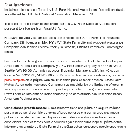
Divulgaciones
Installment loans are offered by U.S. Bank National Association. Deposit products
are offered by U.S. Bank National Association. Member FDIC.
The creditor and issuer of this credit card is U.S. Bank National Association,
pursuant to a license from Visa U.S.A. Inc.
El seguro de vida y las anualidades son emitidos por State Farm Life Insurance
Company. (Sin licencia en MA, NY y WI) State Farm Life and Accident Assurance
Company (con licencia en New York y Wisconsin) Oficinas centrales, Bloomington,
Illinois.
Los productos de seguro de mascotas son suscritos en los Estados Unidos por
American Pet Insurance Company y ZPIC Insurance Company, 6100-4th Ave S,
Seattle, WA 98108. Administrado por Trupanion Managers USA, Inc. (CA: con
licencia No. 0G22803, NPN 9588590). Se aplican términos y condiciones, revise la
póliza completa
en la página web de Trupanion para obtener detalles. State Farm
Mutual Automobile Insurance Company, sus subsidiarias y afiliadas no ofrecen ni
son responsables financieramente por los productos de seguro de mascotas.
State Farm es una entidad independiente y no está afiliada con Trupanion ni con
American Pet Insurance.
Condiciones preexistentes:
Si actualmente tiene una póliza de seguro médico
para mascotas, el cambio de compañía de seguros o la compra de una nueva
póliza podría afectar ciertas disposiciones, tales como las coberturas para
condiciones preexistentes o los deducibles ya establecidos bajo su póliza actual.
Informe a su agente de State Farm si su póliza actual contiene disposiciones que le