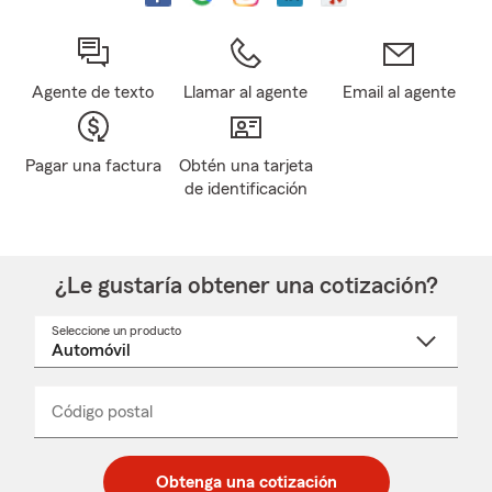
Agente de texto
Llamar al agente
Email al agente
Pagar una factura
Obtén una tarjeta
de identificación
¿Le gustaría obtener una cotización?
Seleccione un producto
Seleccione
un
nombre
de
producto
del
Código postal
Ingresa
Ingresa
_____
menú
un
un
desplegable
código
código
postal
postal
Obtenga una cotización
de
de